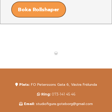
Boka Rollshaper
Plats:
FO Peterssons Gata 6, Västra Frölunda
Ring:
073-141 45 46
Email:
studiofigura.goteborg@gmail.com