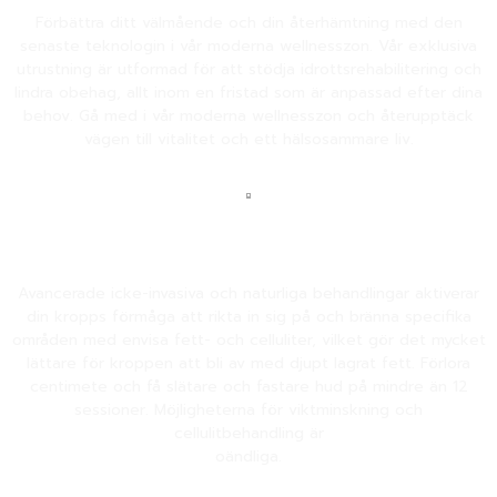
Förbättra ditt välmående och din återhämtning med den
senaste teknologin i vår moderna wellnesszon. Vår exklusiva
utrustning är utformad för att stödja idrottsrehabilitering och
lindra obehag, allt inom en fristad som är anpassad efter dina
behov. Gå med i vår moderna wellnesszon och återupptäck
vägen till vitalitet och ett hälsosammare liv.
ESTETISK ZON
Avancerade icke-invasiva och naturliga behandlingar aktiverar
din kropps förmåga att rikta in sig på och bränna specifika
områden med envisa fett- och celluliter, vilket gör det mycket
lättare för kroppen att bli av med djupt lagrat fett. Förlora
centimete och få slätare och fastare hud på mindre än 12
sessioner. Möjligheterna för viktminskning och
cellulitbehandling är
oändliga.