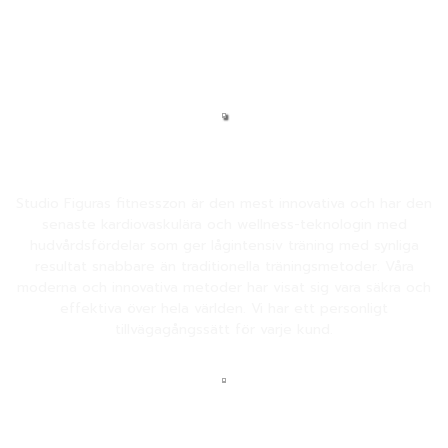
"Känns knappt som träning, mer som
en spa behandling"
FITNESSZON
Studio Figuras fitnesszon är den mest innovativa och har den
senaste kardiovaskulära och wellness-teknologin med
hudvårdsfördelar som ger lågintensiv träning med synliga
resultat snabbare än traditionella träningsmetoder. Våra
moderna och innovativa metoder har visat sig vara säkra och
effektiva över hela världen. Vi har ett personligt
tillvägagångssätt för varje kund.
WELLNESSZON