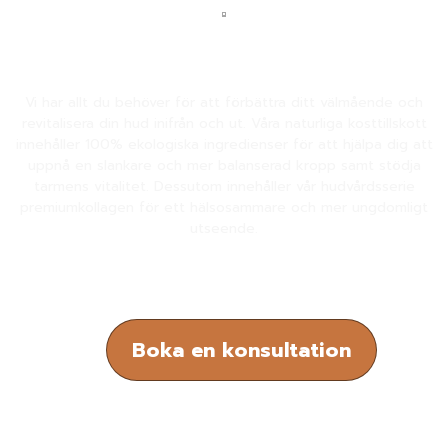
KOSMETIK
Vi har allt du behöver för att förbättra ditt välmående och
revitalisera din hud inifrån och ut. Våra naturliga kosttillskott
innehåller 100% ekologiska ingredienser för att hjälpa dig att
uppnå en slankare och mer balanserad kropp samt stödja
tarmens vitalitet. Dessutom innehåller vår hudvårdsserie
premiumkollagen för ett hälsosammare och mer ungdomligt
utseende.
Boka en konsultation